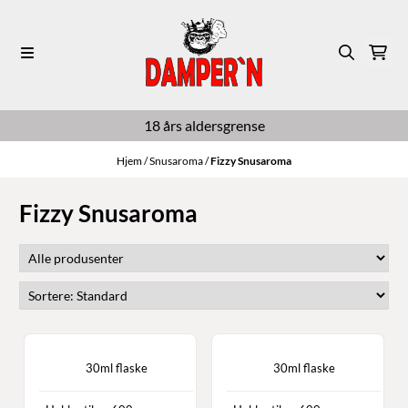
Hopp til innhold
18 års aldersgrense
Hjem
/
Snusaroma
/
Fizzy Snusaroma
Fizzy Snusaroma
30ml flaske
30ml flaske