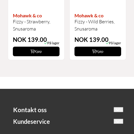
Mohawk & co
Mohawk & co
Fizzy - Strawberry,
Fizzy - Wild Berries,
Snusaroma
Snusaroma
NOK 139.00
NOK 139.00
På lager
På lager
Kjøp
Kjøp
Kontakt oss
Dampern AS
Kundeservice
Grenadervegen 6 Skien
Om oss