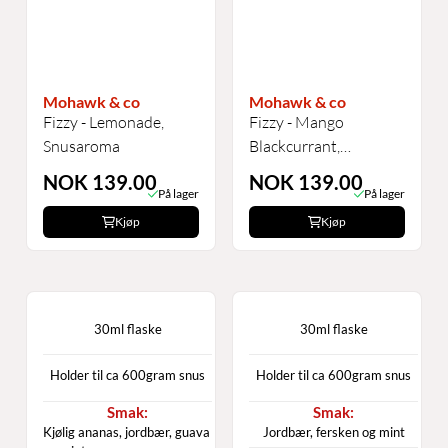
Mohawk & co
Mohawk & co
Fizzy - Lemonade,
Fizzy - Mango
Snusaroma
Blackcurrant,
Snusaroma
NOK 139.00
NOK 139.00
På lager
På lager
Kjøp
Kjøp
30ml flaske
30ml flaske
Holder til ca 600gram snus
Holder til ca 600gram snus
Kjølig ananas, jordbær, guava
Jordbær, fersken og mint