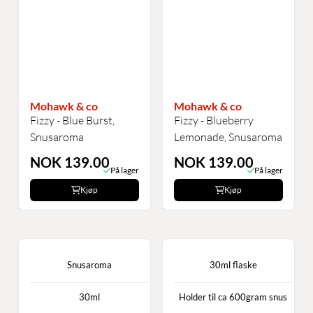
Mohawk & co
Mohawk & co
Fizzy - Blue Burst,
Fizzy - Blueberry
Snusaroma
Lemonade, Snusaroma
NOK 139.00
NOK 139.00
På lager
På lager
Kjøp
Kjøp
Snusaroma
30ml flaske
30ml
Holder til ca 600gram snus