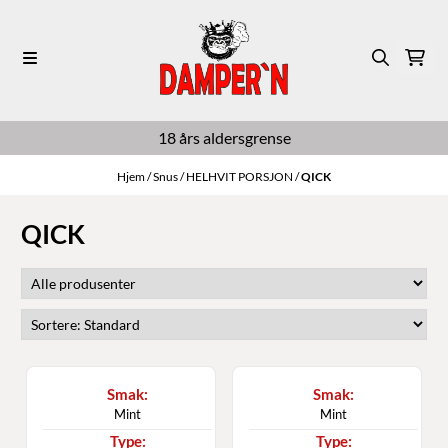
Hopp til innhold
18 års aldersgrense
Hjem
/
Snus
/
HELHVIT PORSJON
/
QICK
QICK
Mint
Mint