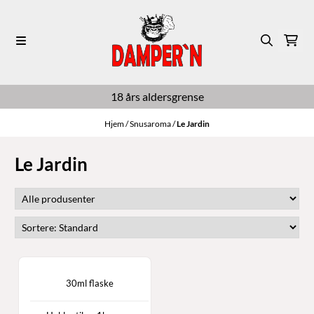
Hopp til innhold
18 års aldersgrense
Hjem
/
Snusaroma
/
Le Jardin
Le Jardin
30ml flaske