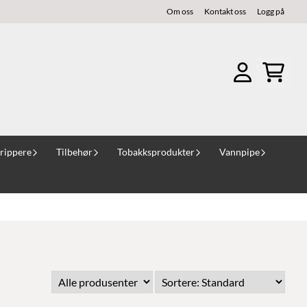
Om oss
Kontakt oss
Logg på
rippere
Tilbehør
Tobakksprodukter
Vannpipe