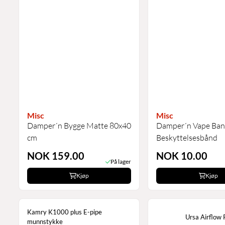
Misc
Misc
Damper´n Bygge Matte 80x40
Damper´n Vape Ban
cm
Beskyttelsesbånd
NOK 159.00
NOK 10.00
På lager
Kjøp
Kjøp
Kamry K1000 plus E-pipe
Ursa Airflow 
munnstykke