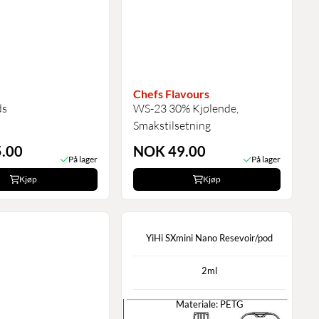
Chefs Flavours
ds
WS-23 30% Kjølende,
Smakstilsetning
.00
NOK 49.00
På lager
På lager
Kjøp
Kjøp
YiHi SXmini Nano Resevoir/pod
2ml
Materiale: PETG