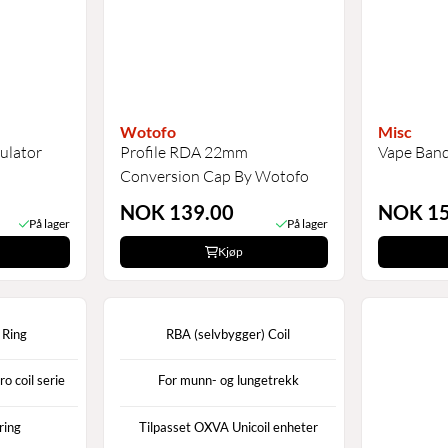
Wotofo
Misc
sulator
Profile RDA 22mm
Vape Ban
Conversion Cap By Wotofo
NOK 139.00
NOK 15
På lager
På lager
Kjøp
 Ring
RBA (selvbygger) Coil
o coil serie
For munn- og lungetrekk
ring
Tilpasset OXVA Unicoil enheter