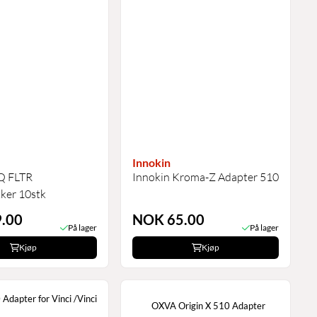
Innokin
Q FLTR
Innokin Kroma-Z Adapter 510
ker 10stk
.00
NOK 65.00
På lager
På lager
Kjøp
Kjøp
Adapter for Vinci /Vinci
OXVA Origin X 510 Adapter