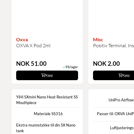
Oxva
Misc
OXVA X Pod 2ml
Positiv Terminal, In
NOK 51.00
NOK 2.00
På lager
Kjøp
Kjøp
YiHi SXmini Nano Heat Resistant SS
UniPro Airflow
Mouthpiece
Materiale SS316
Passer til: OXVA UniPr
Ekstra munnstykke til din SX Nano
Luftjusterings
tank