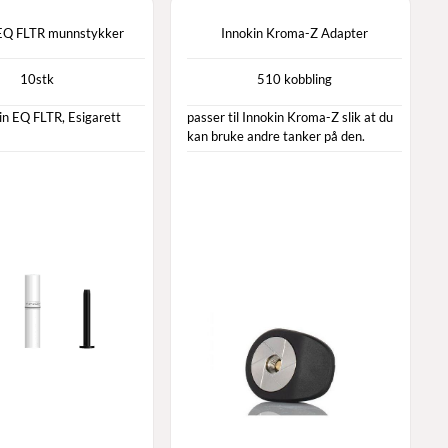
 EQ FLTR munnstykker
Innokin Kroma-Z Adapter
10stk
510 kobbling
kin EQ FLTR, Esigarett
passer til Innokin Kroma-Z slik at du
kan bruke andre tanker på den.