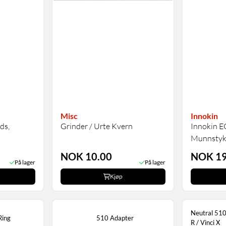
Misc
Innokin
ds,
Grinder / Urte Kvern
Innokin E
Munnstyk
NOK 10.00
NOK 19
På lager
På lager
Kjøp
Neutral 510 
Ring
510 Adapter
R / Vinci X