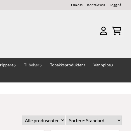
Om oss
Kontakt oss
Logg på
rippere
Tilbehør
Tobakksprodukter
Vannpipe