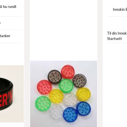
å ha rundt
Innokin
m
Til din Inno
 tanker
Startsett