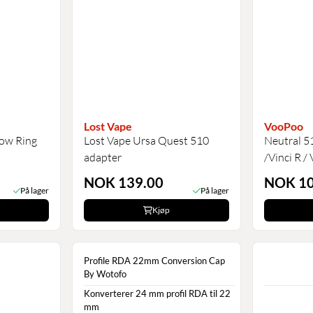
Lost Vape
VooPoo
low Ring
Lost Vape Ursa Quest 510
Neutral 51
adapter
/Vinci R / 
NOK 139.00
NOK 10
På lager
På lager
Kjøp
Profile RDA 22mm Conversion Cap
By Wotofo
Konverterer 24 mm profil RDA til 22
mm