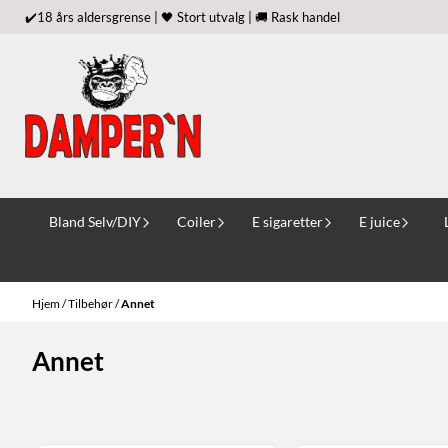
Hopp til innhold
✔️18 års aldersgrense | 🖤 Stort utvalg | 🚚 Rask handel
Bland Selv/DIY
Coiler
E sigaretter
E juice
Hjem
/
Tilbehør
/
Annet
Annet