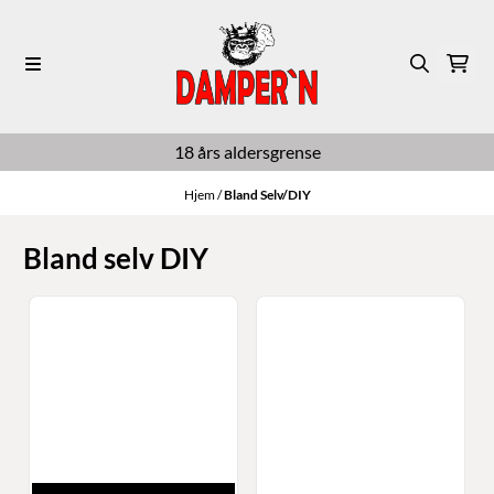
Hopp til innhold
18 års aldersgrense
Hjem
/
Bland Selv/DIY
Bland selv DIY