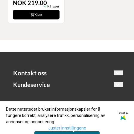
NOK 219.00
På lager
Kjøp
Kontakt oss
Dampern AS
Kundeservice
Grenadervegen 6 Skien
Om oss
3734 SKIEN
Kontakt oss
Dette nettstedet bruker informasjonskapsler for å
Drevet av
Org. nr. 825155422
fungere korrekt, analysere trafikk, personalisering av
Logg på
annonser og annonsering.
Tlf:
Tlf: 90094717
Salgsbetingelser
Juster innstillingene