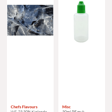
Chefs Flavours
Misc
WS-23 30% Kjølende,
30ml PE myk