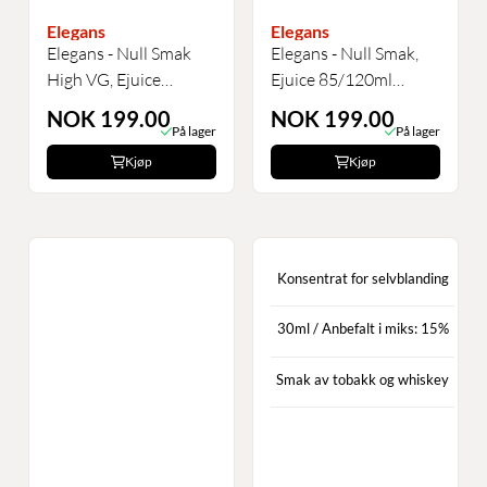
Elegans
Elegans
Elegans - Null Smak
Elegans - Null Smak,
High VG, Ejuice
Ejuice 85/120ml
85/120ml
65%VG
NOK 199.00
NOK 199.00
På lager
På lager
Kjøp
Kjøp
Konsentrat for selvblanding
30ml / Anbefalt i miks: 15%
Smak av tobakk og whiskey