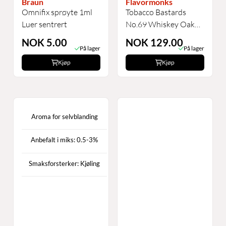
Braun
Flavormonks
Omnifix sprøyte 1ml
Tobacco Bastards
Luer sentrert
No.69 Whiskey Oak
Konsentrat ...
NOK 5.00
NOK 129.00
På lager
På lager
Kjøp
Kjøp
Aroma for selvblanding
Anbefalt i miks: 0.5-3%
Smaksforsterker: Kjøling