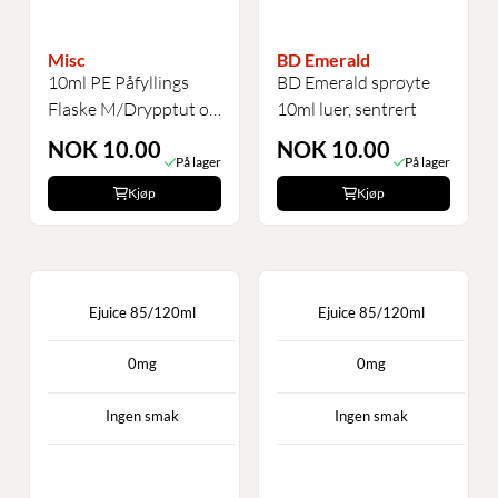
Misc
BD Emerald
10ml PE Påfyllings
BD Emerald sprøyte
Flaske M/Drypptut og
10ml luer, sentrert
...
NOK 10.00
NOK 10.00
På lager
På lager
Kjøp
Kjøp
Ejuice 85/120ml
Ejuice 85/120ml
0mg
0mg
Ingen smak
Ingen smak