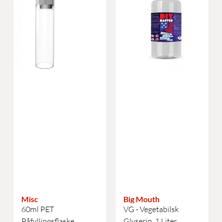
Misc
Big Mouth
60ml PET
VG - Vegetabilsk
Påfyllingsflaske
Glyserin, 1 Liter