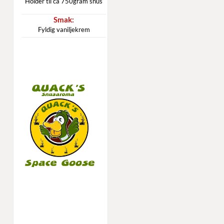
Holder til ca 750gram snus
Fyldig vaniljekrem