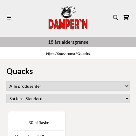
Hopp til innhold
18 års aldersgrense
Hjem
/
Snusaroma
/
Quacks
Quacks
30ml flaske